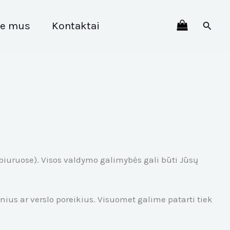
Paiešk
ie mus
Kontaktai
biuruose). Visos valdymo galimybės gali būti Jūsų
ius ar verslo poreikius. Visuomet galime patarti tiek