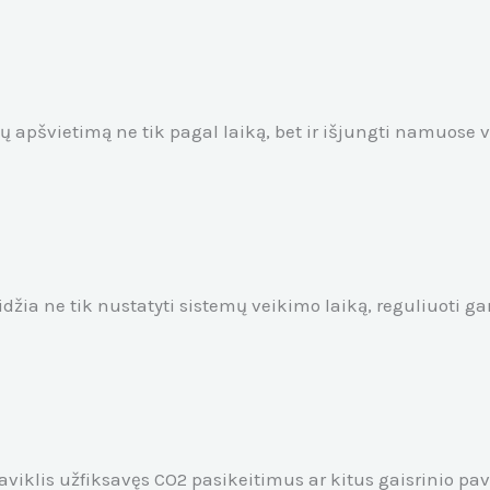
pšvietimą ne tik pagal laiką, bet ir išjungti namuose vi
žia ne tik nustatyti sistemų veikimo laiką, reguliuoti gars
aviklis užfiksavęs CO2 pasikeitimus ar kitus gaisrinio pa