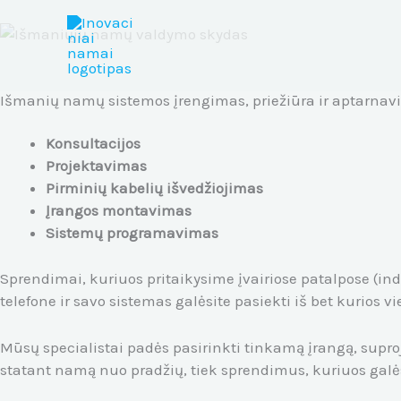
Pereiti
prie
turinio
Išmanių namų sistemos įrengimas, priežiūra ir aptarna
Konsultacijos
Projektavimas
Pirminių kabelių išvedžiojimas
Įrangos montavimas
Sistemų programavimas
Sprendimai, kuriuos pritaikysime įvairiose patalpose (i
telefone ir savo sistemas galėsite pasiekti iš bet kurios vi
Mūsų specialistai padės pasirinkti tinkamą įrangą, supro
statant namą nuo pradžių, tiek sprendimus, kuriuos galės