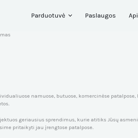
Parduotuvė
Paslaugos
Ap
vimas
ndividualiuose namuose, butuose, komercinėse patalpose, 
etos.
jektuos geriausius sprendimus, kurie atitiks Jūsų asmenin
ime pritaikyti jau įrengtose patalpose.