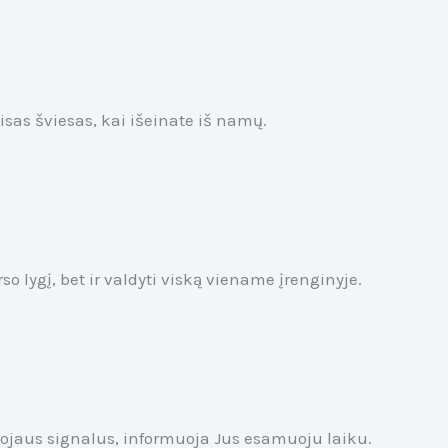
sas šviesas, kai išeinate iš namų.
o lygį, bet ir valdyti viską viename įrenginyje.
vojaus signalus, informuoja Jus esamuoju laiku.