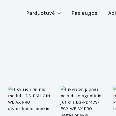
Parduotuvė
Paslaugos
Ap
Thi
pro
has
mul
vari