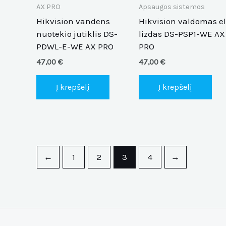
AX PRO
Apsaugos sistemos
Hikvision vandens
Hikvision valdomas el
nuotekio jutiklis DS-
lizdas DS-PSP1-WE AX
PDWL-E-WE AX PRO
PRO
47,00
€
47,00
€
Į krepšelį
Į krepšelį
←
1
2
3
4
→