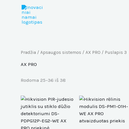
Rūšiuojama
Pereiti
pagal
prie
populiarumą
turinio
Pradžia
/
Apsaugos sistemos
/
AX PRO
/ Puslapis 3
AX PRO
Rodoma 25–36 iš 38