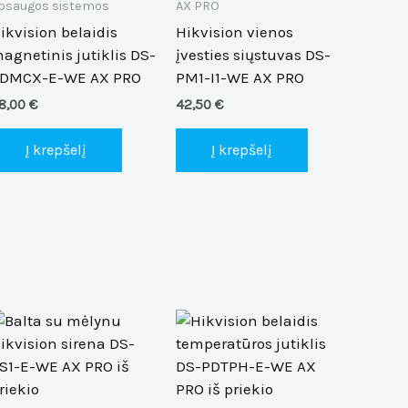
psaugos sistemos
AX PRO
ikvision belaidis
Hikvision vienos
ions
agnetinis jutiklis DS-
įvesties siųstuvas DS-
y
DMCX-E-WE AX PRO
PM1-I1-WE AX PRO
8,00
€
42,50
€
sen
Į krepšelį
Į krepšelį
duct
e
s
This
duct
product
has
tiple
multiple