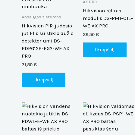
AX PRO
Hikvision rėlinis
Apsaugos sistemos
modulis DS-PM1-O1L-
Hikvision PIR-judesio
WE AX PRO
jutiklis su stiklo dūžio
38,50
€
detektoriumi DS-
PDPG12P-EG2-WE AX
Į krepšelį
PRO
71,50
€
Į krepšelį