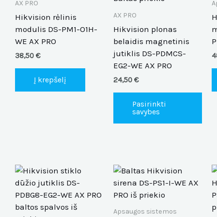
AX PRO
A
The
AX PRO
Hikvision rėlinis
H
opt
modulis DS-PM1-O1H-
Hikvision plonas
m
ma
WE AX PRO
belaidis magnetinis
P
be
jutiklis DS-PDMCS-
38,50
€
4
cho
EG2-WE AX PRO
on
Į krepšelį
24,50
€
the
pro
Pasirinkti
pag
savybes
Thi
pro
has
mul
Apsaugos sistemos