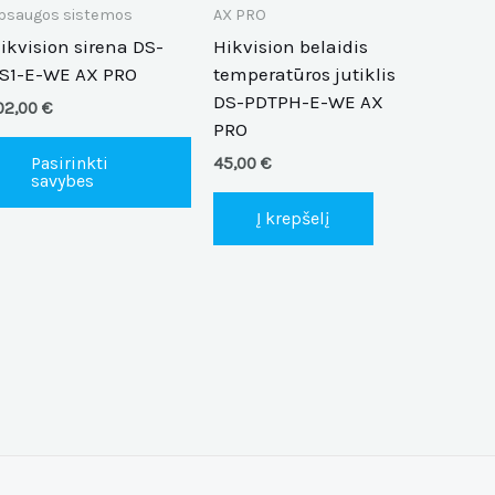
ants.
variants.
psaugos sistemos
AX PRO
The
ikvision sirena DS-
Hikvision belaidis
ions
options
S1-E-WE AX PRO
temperatūros jutiklis
y
may
DS-PDTPH-E-WE AX
02,00
€
be
PRO
sen
chosen
Pasirinkti
45,00
€
on
savybes
the
Į krepšelį
duct
product
e
page