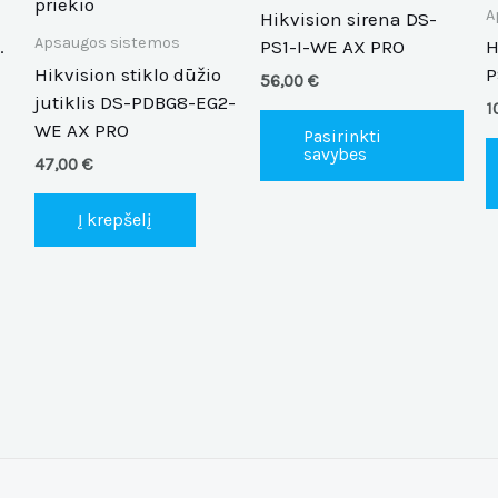
vari
A
Hikvision sirena DS-
The
Apsaugos sistemos
.
PS1-I-WE AX PRO
H
opt
Hikvision stiklo dūžio
P
56,00
€
ma
jutiklis DS-PDBG8-EG2-
1
be
WE AX PRO
Pasirinkti
cho
savybes
47,00
€
on
the
Į krepšelį
pro
pag