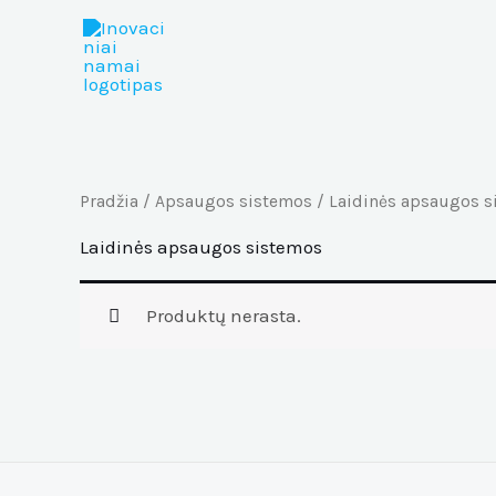
Pereiti
prie
turinio
Pradžia
/
Apsaugos sistemos
/ Laidinės apsaugos s
Laidinės apsaugos sistemos
Produktų nerasta.