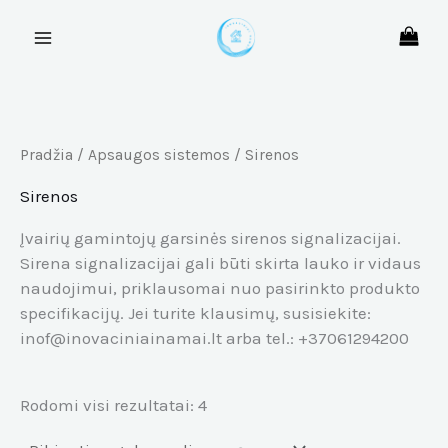
Rūšiuojama
Pereiti
pagal
prie
populiarumą
turinio
Pradžia
/
Apsaugos sistemos
/ Sirenos
Sirenos
Įvairių gamintojų garsinės sirenos signalizacijai.
Sirena signalizacijai gali būti skirta lauko ir vidaus
naudojimui, priklausomai nuo pasirinkto produkto
specifikacijų. Jei turite klausimų, susisiekite:
inof@inovaciniainamai.lt arba tel.: +37061294200
Rodomi visi rezultatai: 4