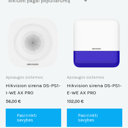
This
Th
product
pr
has
ha
multiple
mu
variants.
va
The
Th
options
op
may
m
be
be
Apsaugos sistemos
Apsaugos sistemos
chosen
ch
Hikvision sirena DS-PS1-
Hikvision sirena DS-PS1-
on
on
I-WE AX PRO
E-WE AX PRO
the
th
56,00
€
102,00
€
product
pr
page
pa
Pasirinkti
Pasirinkti
savybes
savybes