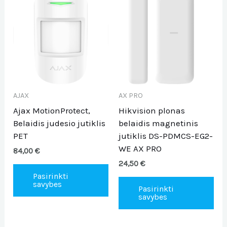
product
pro
has
ha
multiple
mul
variants.
var
The
Th
options
opt
may
ma
be
be
AJAX
AX PRO
chosen
ch
Ajax MotionProtect,
Hikvision plonas
on
on
Belaidis judesio jutiklis
belaidis magnetinis
the
the
PET
jutiklis DS-PDMCS-EG2-
product
pro
WE AX PRO
84,00
€
page
pa
24,50
€
Pasirinkti
savybes
Pasirinkti
savybes