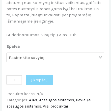
atstumą nuo kaimynų ir kitus veiksnius, galėsite
patys nustatyti sirenos garso lygį bei trukmę. Be
to, Paprasta įdiegti ir valdyti per programėlę
išmaniajame įrenginyje.
Suderinamumas: visų tipų Ajax Hub
Spalva
Į krepšelį
Produkto kodas:
N/A
Kategorijos:
AJAX
,
Apsaugos sistemos
,
Bevielės
apsaugos sistemos
,
Visi produktai