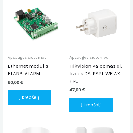
Apsaugos sistemos
Apsaugos sistemos
Ethernet modulis
Hikvision valdomas el.
ELAN3-ALARM
lizdas DS-PSP1-WE AX
PRO
80,00
€
47,00
€
Į krepšelį
Į krepšelį
This
Thi