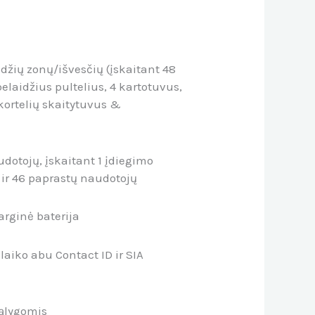
idžių zonų/išvesčių (įskaitant 48
elaidžius pultelius, 4 kartotuvus,
kortelių skaitytuvus &
udotojų, įskaitant 1 įdiegimo
, ir 46 paprastų naudotojų
arginė baterija
laiko abu Contact ID ir SIA
sąlygomis