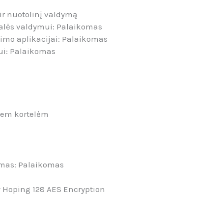
 ir nuotolinį valdymą
ralės valdymui: Palaikomas
imo aplikacijai: Palaikomas
ui: Palaikomas
s
viem kortelėm
imas: Palaikomas
 Hoping 128 AES Encryption