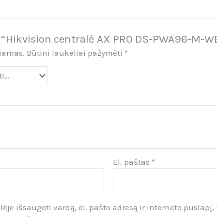
 “Hikvision centralė AX PRO DS-PWA96-M-W
biamas.
Būtini laukeliai pažymėti
*
El. paštas
*
ėje išsaugoti vardą, el. pašto adresą ir interneto puslapį, 