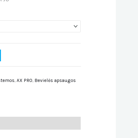
stemos
,
AX PRO
,
Bevielės apsaugos