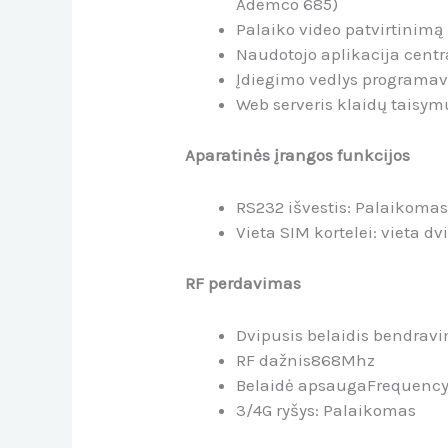
Ademco 685)
Palaiko video patvirtinimą
Naudotojo aplikacija cent
Įdiegimo vedlys programav
Web serveris klaidų taisym
Aparatinės įrangos funkcijos
RS232 išvestis: Palaikoma
Vieta SIM kortelei: vieta d
RF perdavimas
Dvipusis belaidis bendrav
RF dažnis
868Mhz
Belaidė apsauga
Frequency
3/4G ryšys: Palaikomas