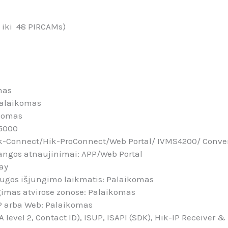
i iki 48 PIRCAMs)
mas
Palaikomas
ikomas
5000
k-Connect/Hik-ProConnect/Web Portal/ IVMS4200/ Conve
angos atnaujinimai:
APP/Web Portal
ay
gos išjungimo laikmatis: Palaikomas
gimas atvirose zonose: Palaikomas
P arba Web: Palaikomas
A level 2, Contact ID), ISUP, ISAPI (SDK), Hik-IP Receiver 