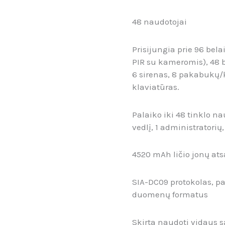
48 naudotojai
Prisijungia prie 96 bela
PIR su kameromis), 48 b
6 sirenas, 8 pakabukų/
klaviatūras.
Palaiko iki 48 tinklo na
vedlį, 1 administratorių
4520 mAh ličio jonų ats
SIA-DC09 protokolas, pa
duomenų formatus
Skirta naudoti vidaus 