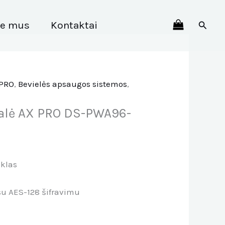
Paiešk
ie mus
Kontaktai
PRO
,
Bevielės apsaugos sistemos
,
ralė AX PRO DS-PWA96-
nklas
u AES-128 šifravimu