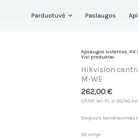
Parduotuvė
Paslaugos
Ap
Apsaugos sistemos
,
AX 
produkto
Visi produktai
kiekis:
Hikvision
Hikvision cent
centralė
M-WE
AX
262,00
€
PRO
DS-
CP/IP, Wi-Fi, ir 3G/4G ti
PWA96-
M-
Dvipusis bendravimas s
WE
32 sritys