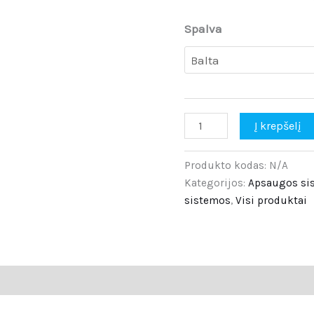
Spalva
Į krepšelį
Produkto kodas:
N/A
Kategorijos:
Apsaugos si
sistemos
,
Visi produktai
ija
Atsiliepimai (0)