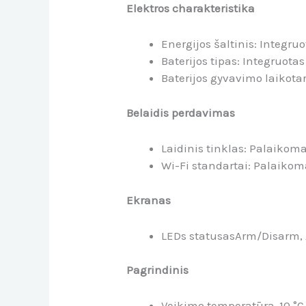
Elektros charakteristika
Energijos šaltinis:
Integru
Baterijos tipas: Integruota
Baterijos gyvavimo laikotar
Belaidis perdavimas
Laidinis tinklas: Palaikom
Wi-Fi standartai: Palaiko
Ekranas
LEDs statusas
Arm/Disarm, 
Pagrindinis
Veikimo temperatūra
-10 °C