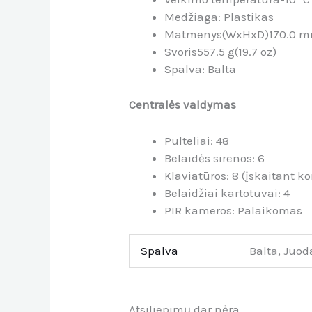
Medžiaga:
Plastikas
Matmenys(WxHxD)
170.0 mm
Svoris
557.5 g(19.7 oz)
Spalva
: Balta
Centralės valdymas
Pulteliai:
48
Belaidės sirenos:
6
Klaviatūros:
8 (įskaitant ko
Belaidžiai kartotuvai:
4
PIR kameros:
Palaikomas
Spalva
Balta, Juod
Atsiliepimų dar nėra.