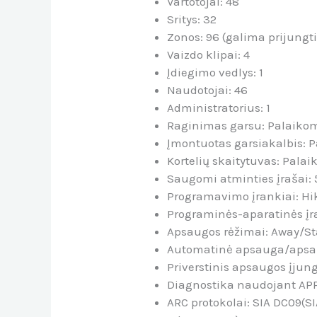
Vartotojai:
48
Sritys: 32
Zonos:
96 (galima prijungt
Vaizdo klipai:
4
Įdiegimo vedlys:
1
Naudotojai:
46
Administratorius:
1
Raginimas garsu: Palaiko
Įmontuotas garsiakalbis: 
Kortelių skaitytuvas: Pala
Saugomi atminties įrašai:
Programavimo įrankiai:
Hi
Programinės-aparatinės įr
Apsaugos rėžimai:
Away/St
Automatinė apsauga/apsau
Priverstinis apsaugos įjun
Diagnostika naudojant AP
ARC protokolai:
SIA DC09(SI