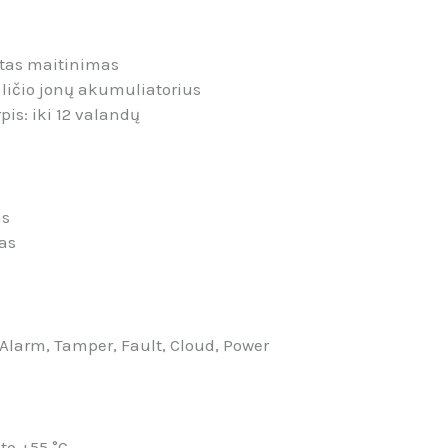
otas maitinimas
s ličio jonų akumuliatorius
pis: iki
12 valandų
as
mas
Alarm, Tamper, Fault, Cloud, Power
 to +55 °C