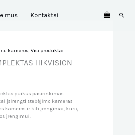
Paiešk
ie mus
Kontaktai
imo kameros
,
Visi produktai
PLEKTAS HIKVISION
lektas puikus pasirinkimas
ai įsirengti stebėjimo kameras
kameros ir kiti įrenginiai, kurių
os įrengimui.