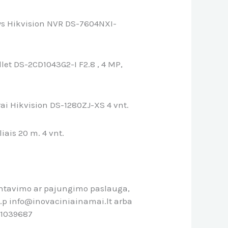
ys Hikvision NVR DS-7604NXI-
let DS-2CD1043G2-I F2.8 , 4 MP,
i Hikvision DS-1280ZJ-XS 4 vnt.
iais 20 m. 4 vnt.
ontavimo ar pajungimo paslauga,
l.p info@inovaciniainamai.lt arba
61039687