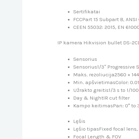
Sertifikatai
FCC
Part 15 Subpart B, ANSI
CE
EN 55032: 2015, EN 6100
IP kamera Hikvision bullet DS-2CD1
Sensorius
Sensorius
1/3″ Progressive
Maks. rezoliucija
2560 × 14
Min. apšvietimas
Color: 0.0
Užrakto greitis
1/3 s to 1/10
Day & Night
IR cut filter
Kampo keitimas
Pan: 0° to 3
Lęšis
Lęšio tipas
Fixed focal lens
Focal Length & FOV