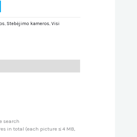
os
,
Stebėjimo kameros
,
Visi
e search
res in total (each picture ≤ 4 MB,