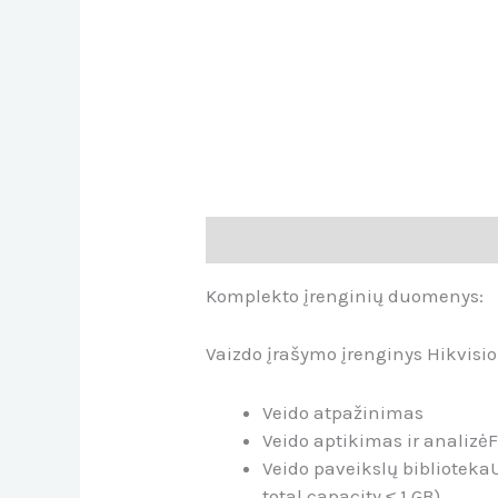
Aprašymas
Atsiliepimai (0)
Komplekto įrenginių duomenys:
Vaizdo įrašymo įrenginys Hikvisi
Veido atpažinimas
Veido aptikimas ir analizė
F
Veido paveikslų biblioteka
total capacity ≤ 1 GB)