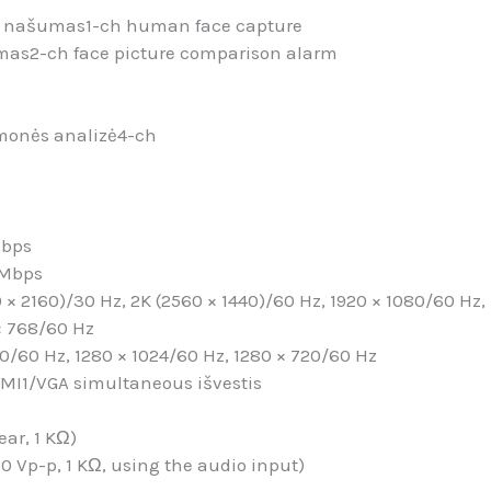
ės našumas
1-ch human face capture
imas
2-ch face picture comparison alarm
monės analizė
4-ch
Mbps
 Mbps
0 × 2160)/30 Hz, 2K (2560 × 1440)/60 Hz, 1920 × 1080/60 Hz,
 × 768/60 Hz
80/60 Hz, 1280 × 1024/60 Hz, 1280 × 720/60 Hz
MI1/VGA simultaneous išvestis
ear, 1 KΩ)
.0 Vp-p, 1 KΩ, using the audio input)