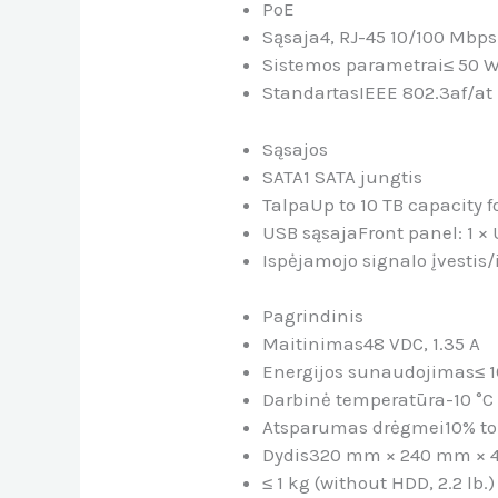
PoE
Sąsaja
4, RJ-45 10/100 Mbps
Sistemos parametrai
≤ 50 
Standartas
IEEE 802.3af/at
Sąsajos
SATA
1 SATA jungtis
Talpa
Up to 10 TB capacity 
USB sąsaja
Front panel: 1 × 
Ispėjamojo signalo įvestis/
Pagrindinis
Maitinimas
48 VDC, 1.35 A
Energijos sunaudojimas
≤ 
Darbinė temperatūra
-10 °C 
Atsparumas drėgmei
10% t
Dydis
320 mm × 240 mm × 48 
≤ 1 kg (without HDD, 2.2 lb.)