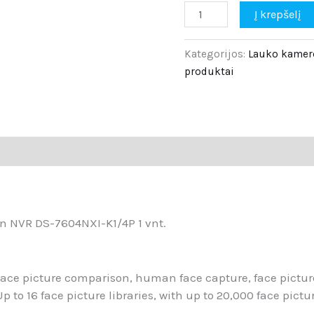
Į krepšelį
Kategorijos:
Lauko kamer
produktai
on NVR DS-7604NXI-K1/4P 1 vnt.
ace picture comparison, human face capture, face pictur
Up to 16 face picture libraries, with up to 20,000 face pictu