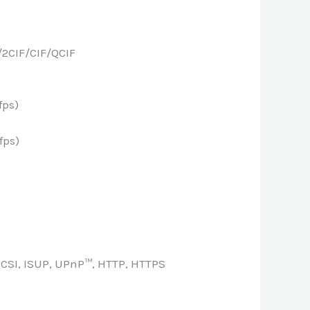
2CIF/CIF/QCIF
fps)
fps)
SCSI, ISUP, UPnP™, HTTP, HTTPS