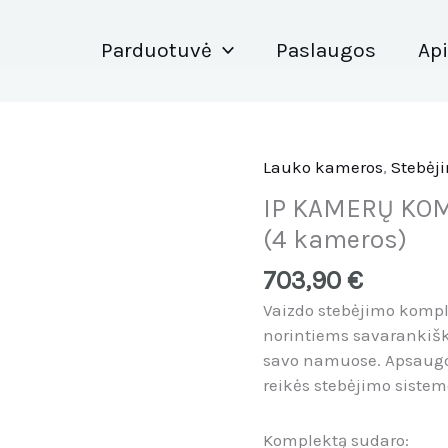
Parduotuvė
Paslaugos
Ap
Lauko kameros
,
Stebėj
produkto
kiekis:
IP KAMERŲ KOM
IP
(4 kameros)
KAMERŲ
KOMPLEKTAS
703,90
€
HIKVISION
Vaizdo stebėjimo komp
(4
norintiems savarankišk
kameros)
savo namuose. Apsaugos 
reikės stebėjimo sistem
Komplektą sudaro: