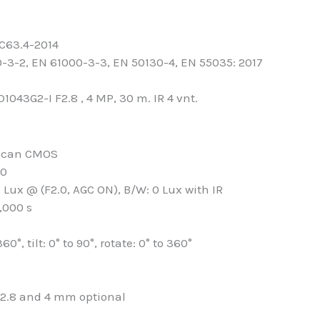
 C63.4-2014
0-3-2, EN 61000-3-3, EN 50130-4, EN 55035: 2017
043G2-I F2.8 , 4 MP, 30 m. IR 4 vnt.
 Scan CMOS
40
1 Lux @ (F2.0, AGC ON), B/W: 0 Lux with IR
0,000 s
60°, tilt: 0° to 90°, rotate: 0° to 360°
, 2.8 and 4 mm optional