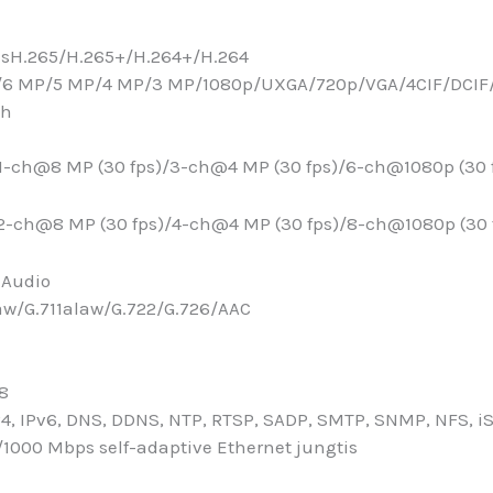
as
H.265/H.265+/H.264+/H.264
/6 MP/5 MP/4 MP/3 MP/1080p/UXGA/720p/VGA/4CIF/DCIF/
ch
)/1-ch@8 MP (30 fps)/3-ch@4 MP (30 fps)/6-ch@1080p (30 
)/2-ch@8 MP (30 fps)/4-ch@4 MP (30 fps)/8-ch@1080p (30 
 Audio
aw/G.711alaw/G.722/G.726/AAC
28
v4, IPv6, DNS, DDNS, NTP, RTSP, SADP, SMTP, SNMP, NFS, i
0/1000 Mbps self-adaptive Ethernet jungtis