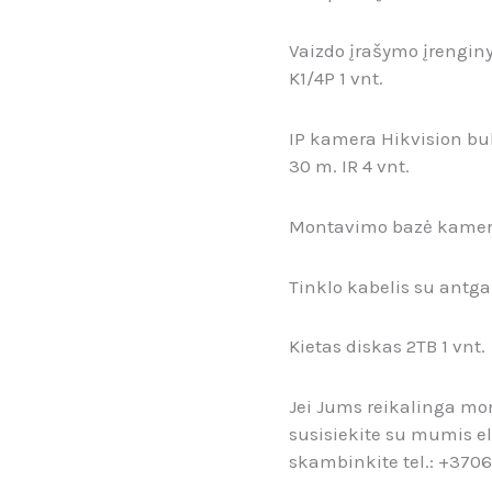
Vaizdo įrašymo įrengin
K1/4P 1 vnt.
IP kamera Hikvision bul
30 m. IR 4 vnt.
Montavimo bazė kamera
Tinklo kabelis su antgal
Kietas diskas 2TB 1 vnt.
Jei Jums reikalinga m
susisiekite su mumis e
skambinkite tel.: +370