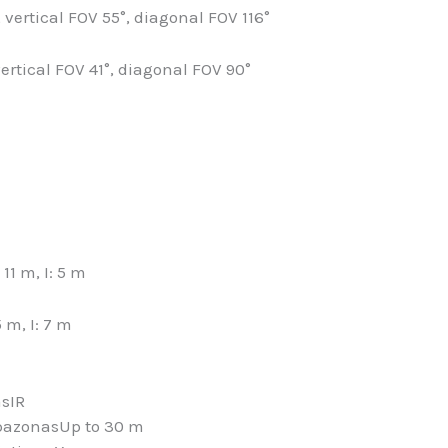
 vertical FOV 55°, diagonal FOV 116°
ertical FOV 41°, diagonal FOV 90°
11 m, I: 5 m
 m, I: 7 m
as
IR
pazonas
Up to 30 m