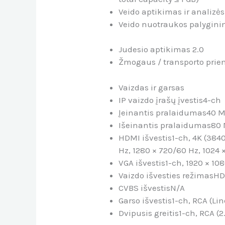
Veido aptikimas ir analiz
Veido nuotraukos palygin
Judesio aptikimas 2.0
Žmogaus / transporto prie
Vaizdas ir garsas
IP vaizdo įrašų įvestis
4-ch
Įeinantis pralaidumas
40 
Išeinantis pralaidumas
80
HDMI išvestis
1-ch, 4K (384
Hz, 1280 × 720/60 Hz, 1024
VGA išvestis
1-ch, 1920 × 10
Vaizdo išvesties režimas
HD
CVBS išvestis
N/A
Garso išvestis
1-ch, RCA (Lin
Dvipusis greitis
1-ch, RCA (2