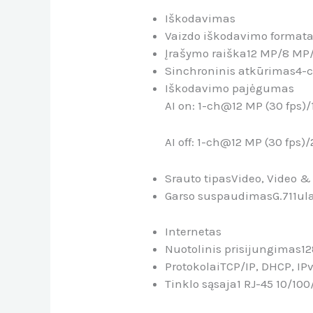
Iškodavimas
Vaizdo iškodavimo format
Įrašymo raiška
12 MP/8 MP
Sinchroninis atkūrimas
4-
Iškodavimo pajėgumas
AI on: 1-ch@12 MP (30 fps
AI off: 1-ch@12 MP (30 fps
Srauto tipas
Video, Video &
Garso suspaudimas
G.711ul
Internetas
Nuotolinis prisijungimas
1
Protokolai
TCP/IP, DHCP, IP
Tinklo sąsaja
1 RJ-45 10/10