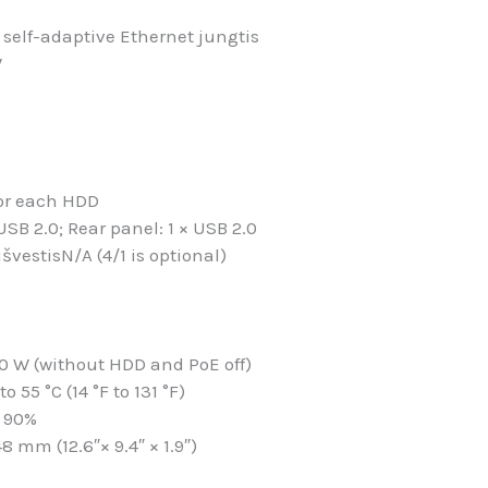
 self-adaptive Ethernet jungtis
W
for each HDD
USB 2.0; Rear panel: 1 × USB 2.0
išvestis
N/A (4/1 is optional)
10 W (without HDD and PoE off)
to 55 °C (14 °F to 131 °F)
o 90%
mm (12.6″× 9.4″ × 1.9″)