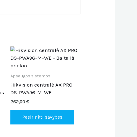
This
product
has
multiple
Apsaugos sistemos
variants.
Hikvision centralė AX PRO
The
is
DS-PWA96-M-WE
options
262,00
€
may
be
Pasirinkti savybes
chosen
on
the