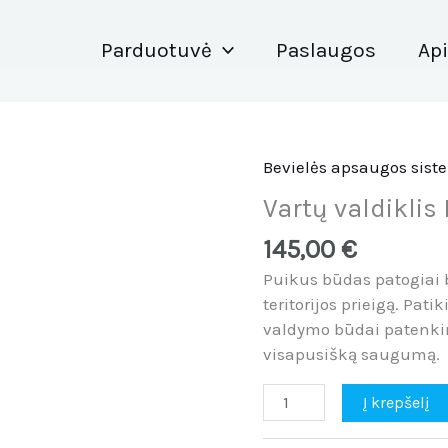
Parduotuvė
Paslaugos
Ap
Bevielės apsaugos sist
produkto
kiekis:
Vartų valdikli
Vartų
valdiklis
145,00
€
ESIM320
Puikus būdas patogiai b
4G
teritorijos prieigą. Pat
valdymo būdai patenkin
visapusišką saugumą.
Į krepšelį