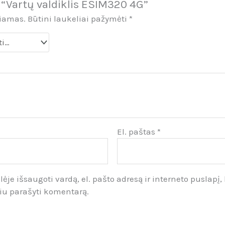
“Vartų valdiklis ESIM320 4G”
biamas.
Būtini laukeliai pažymėti
*
El. paštas
*
ėje išsaugoti vardą, el. pašto adresą ir interneto puslapį, 
siu parašyti komentarą.