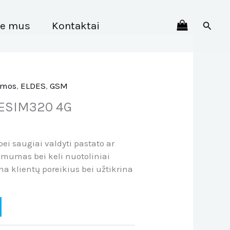
Paiešk
ie mus
Kontaktai
emos
,
ELDES
,
GSM
s ESIM320 4G
ei saugiai valdyti pastato ar
ikimumas bei keli nuotoliniai
a klientų poreikius bei užtikrina