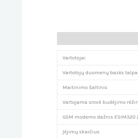
Aprašymas
Atsiliepimai (0)
Vartotojai
Vartotojų duomenų bazės talpa
Maitinimo šaltinis
Vartojama srovė budėjimo rėž
GSM modemo dažnis ESIM320 
Įėjimų skaičius