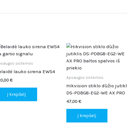
psaugos sistemos
elaidė lauko sirena EWS4
Apsaugos sistemos
20,00
€
Hikvision stiklo dūžio jutikl
DS-PDBG8-EG2-WE AX PRO
Į krepšelį
47,00
€
Į krepšelį