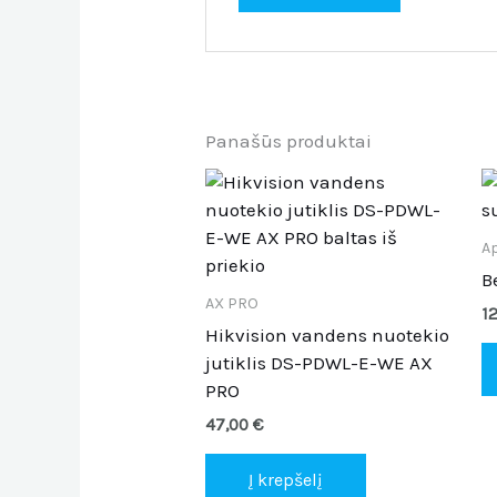
Panašūs produktai
A
B
AX PRO
1
Hikvision vandens nuotekio
jutiklis DS-PDWL-E-WE AX
PRO
47,00
€
Į krepšelį