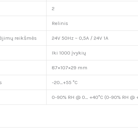
2
Relinis
ėjimų reikšmės
24V 50Hz ~ 0,5A / 24V 1A
Iki 1000 įvykių
87×107×29 mm
s
-20…+55 °C
0-90% RH @ 0… +40°C (0-90% RH @ +