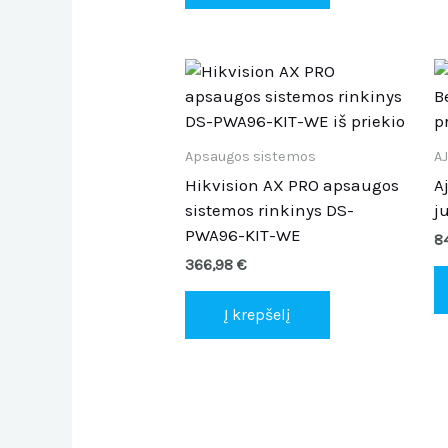
Apsaugos sistemos
A
Hikvision AX PRO apsaugos
A
sistemos rinkinys DS-
j
PWA96-KIT-WE
8
366,98
€
Į krepšelį