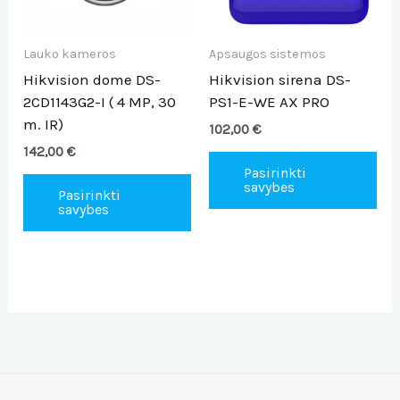
options
opt
may
ma
be
be
Lauko kameros
Apsaugos sistemos
chosen
ch
Hikvision dome DS-
Hikvision sirena DS-
on
on
2CD1143G2-I ( 4 MP, 30
PS1-E-WE AX PRO
the
the
m. IR)
102,00
€
product
pro
142,00
€
page
pa
Pasirinkti
savybes
Pasirinkti
savybes