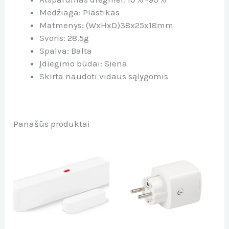
Medžiaga
: Plastikas
Matmenys: (WxHxD)
38x25x18mm
Svoris:
28.5g
Spalva
: Balta
Įdiegimo būdai
: Siena
Skirta naudoti vidaus sąlygomis
Panašūs produktai