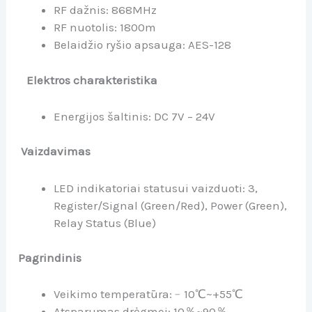
RF dažnis:
868MHz
RF nuotolis:
1800m
Belaidžio ryšio apsauga:
AES-128
Elektros charakteristika
Energijos šaltinis:
DC 7V – 24V
Vaizdavimas
LED indikatoriai statusui vaizduoti:
3,
Register/Signal (Green/Red), Power (Green),
Relay Status (Blue)
Pagrindinis
Veikimo temperatūra:
﹣10℃~+55℃
Atsparumas drėgmei:
10％~90％