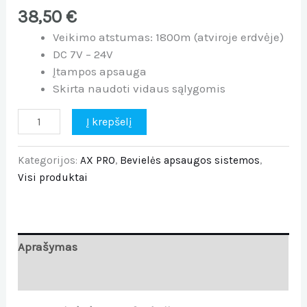
38,50
€
Veikimo atstumas: 1800m (atviroje erdvėje)
DC 7V – 24V
Įtampos apsauga
Skirta naudoti vidaus sąlygomis
Į krepšelį
Kategorijos:
AX PRO
,
Bevielės apsaugos sistemos
,
Visi produktai
Aprašymas
Atsiliepimai (0)