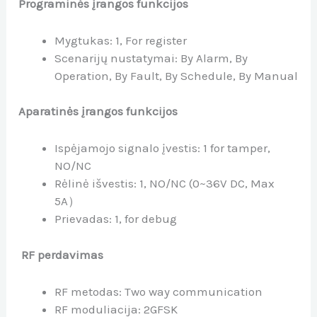
Programinės įrangos funkcijos
Mygtukas:
1, For register
Scenarijų nustatymai:
By Alarm, By
Operation, By Fault, By Schedule, By Manual
Aparatinės įrangos funkcijos
Ispėjamojo signalo įvestis:
1 for tamper,
NO/NC
Rėlinė išvestis:
1, NO/NC (0~36V DC, Max
5A）
Prievadas:
1, for debug
RF perdavimas
RF metodas:
Two way communication
RF moduliacija:
2GFSK