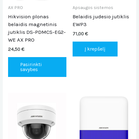
may
be
AX PRO
Apsaugos sistemos
chosen
Hikvision plonas
Belaidis judesio jutiklis
on
belaidis magnetinis
EWP3
the
jutiklis DS-PDMCS-EG2-
71,00
€
product
WE AX PRO
page
Į krepšelį
24,50
€
Pasirinkti
savybes
This
Thi
product
pro
has
ha
multiple
mul
variants.
var
The
Th