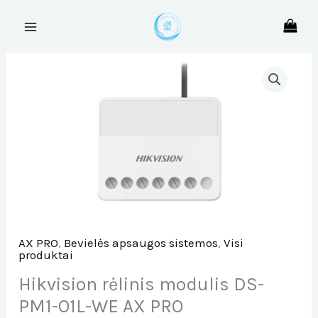
Pereiti
prie
turinio
produkto
kiekis:
Hikvision
rėlinis
modulis
DS-
PM1-
O1L-
WE
AX
PRO
AX PRO
,
Bevielės apsaugos sistemos
,
Visi
produktai
Hikvision rėlinis modulis DS-
PM1-O1L-WE AX PRO