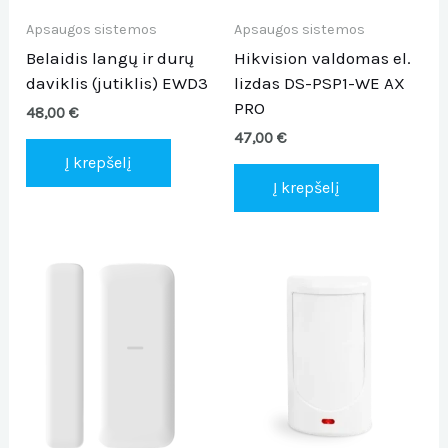
Apsaugos sistemos
Apsaugos sistemos
Belaidis langų ir durų
Hikvision valdomas el.
daviklis (jutiklis) EWD3
lizdas DS-PSP1-WE AX
PRO
48,00
€
47,00
€
Į krepšelį
Į krepšelį
This
product
has
multiple
variants.
The
options